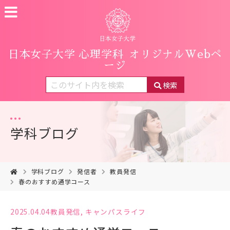
日本女子大学 心理学科
オリジナルWebペ
ージ
検索
学科ブログ
学科ブログ
発信者
教員発信
春のおすすめ通学コース
2025.04.04
教員発信
,
キャンパスライフ