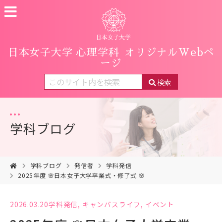
日本女子大学 心理学科
オリジナルWebペ
ージ
検索
学科ブログ
学科ブログ
発信者
学科発信
2025年度 🌸日本女子大学卒業式・修了式 🌸
2026.03.20
学科発信
,
キャンパスライフ
,
イベント