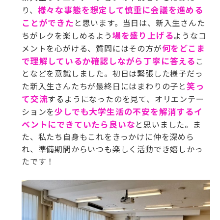
り、
様々な事態を想定して慎重に会議を進める
ことができた
と思います。当日は、新入生さんた
ちがレクを楽しめるよう
場を盛り上げる
ようなコ
メントを心がける、質問にはその方が
何をどこま
で理解しているか確認しながら丁寧に答える
こ
となどを意識しました。初日は緊張した様子だっ
た新入生さんたちが最終日にはまわりの子と
笑っ
て交流
するようになったのを見て、オリエンテー
ションを
少しでも大学生活の不安を解消するイ
ベントにできていたら良いな
と思いました。
ま
た、私たち自身もこれをきっかけに仲を深めら
れ、準備期間からいつも楽しく活動でき嬉しかっ
たです！