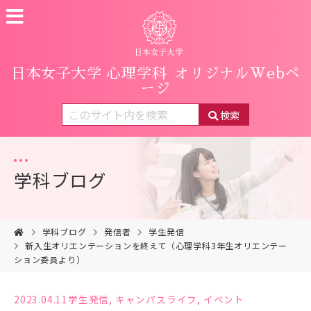
日本女子大学 心理学科
オリジナルWebペ
ージ
検索
学科ブログ
学科ブログ
発信者
学生発信
新入生オリエンテーションを終えて（心理学科3年生オリエンテー
ション委員より）
2023.04.11
学生発信
,
キャンパスライフ
,
イベント