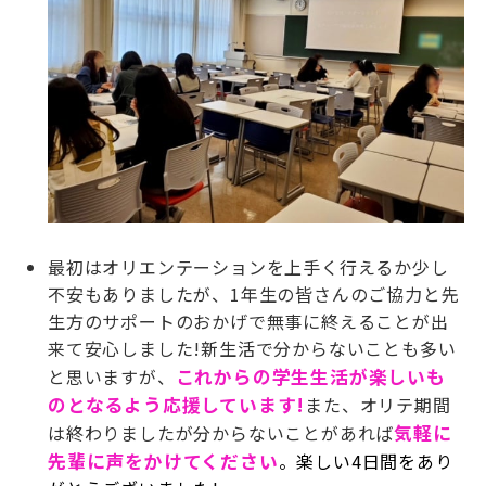
最初はオリエンテーションを上手く行えるか少し
不安もありましたが、
1
年生の皆さんのご協力と先
生方のサポートのおかげで無事に終えることが出
来て安心しました
!
新生活で分からないことも多い
と思いますが、
これからの学生生活が楽しいも
のとなるよう応援しています
!
また、オリテ期間
は終わりましたが分からないことがあれば
気軽に
先輩に声をかけてください
。楽しい
4
日間をあり