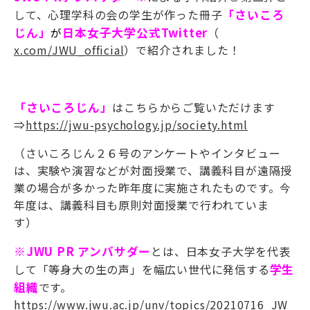
して、心理学科の会の学生が作った冊子
「さいころ
じん」
が
日本女子大学公式Twitte
r
（
x.com/JWU_official
）で紹介されました！
「さいころじん」
はこちらからご覧いただけます
⇒
https://jwu-psychology.jp/society.html
（さいころじん２６号のアンケートやインタビュー
は、実験や演習などが対面授業で、講義科目が遠隔授
業の場合が多かった昨年度に実施されたものです。今
年度は、講義科目も原則対面授業で行われていま
す）
※JWU PR アンバサダー
とは、日本女子大学を代表
して「等身大の生の声」を幅広い世代に発信する
学生
組織
です。
https://www.jwu.ac.jp/unv/topics/20210716_JW