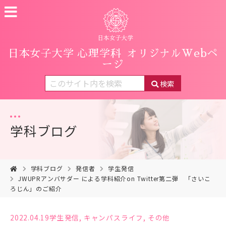
日本女子大学 心理学科
オリジナルWebペ
ージ
検索
学科ブログ
学科ブログ
発信者
学生発信
JWUPRアンバサダー による学科紹介on Twitter第二弾 「さいこ
ろじん」のご紹介
2022.04.19
学生発信
,
キャンパスライフ
,
その他