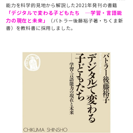
能力を科学的見地から解説した
2021年発刊の
書籍
「デジタルで変わる子どもたち ─学習・言語能
力の現在と未来」
（バトラー後藤裕子
著・
ちくま新
書
）を
教科書
に採用しました。