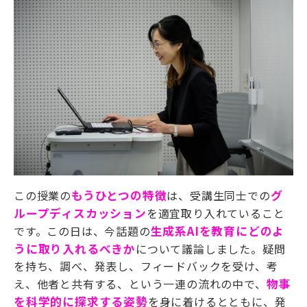
この授業の
もうひとつの特徴
は、受講生同士での
グ
ループディスカッション
を適宜取り入れていること
です。
この日は、今話題の
生成系AIを教育にどのよ
うに取り入れるべきか
について議論しました。疑問
を持ち、調べ、発表し、フィードバックを受け、考
え、他者と共有する、という一連の流れの中で、
物事
を科学的に探求する姿勢
を身に着けるとともに、発