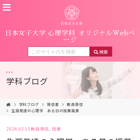
日本女子大学 心理学科
オリジナルWebペ
ージ
検索
学科ブログ
学科ブログ
発信者
教員発信
生涯発達の心理学 ある日の授業風景
2024.02.15
教員発信
,
授業