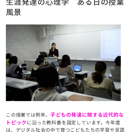
生涯発達の心理学 ある日の授業
風景
この授業では
例年、
子どもの発達に関する
近代的な
トピック
に沿った教科書を設定しています。
今年度
は、
デジタル社会の中で育つこどもたちの学習や言語