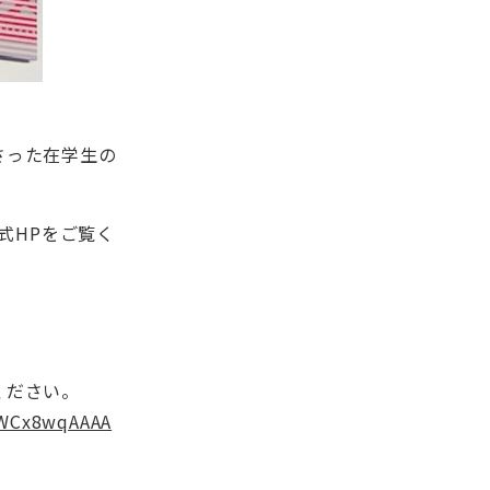
さった在学生の
式HPをご覧く
ください。
fWCx8wqAAAA