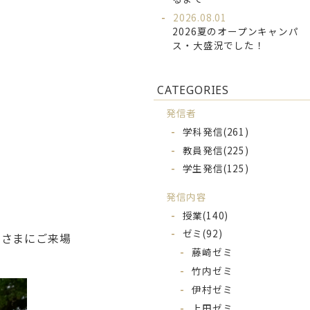
2026.08.01
2026夏のオープンキャンパ
ス・大盛況でした！
CATEGORIES
発信者
学科発信
(261)
教員発信
(225)
学生発信
(125)
発信内容
授業
(140)
ゼミ
(92)
なさまにご来場
藤崎ゼミ
竹内ゼミ
伊村ゼミ
上田ゼミ