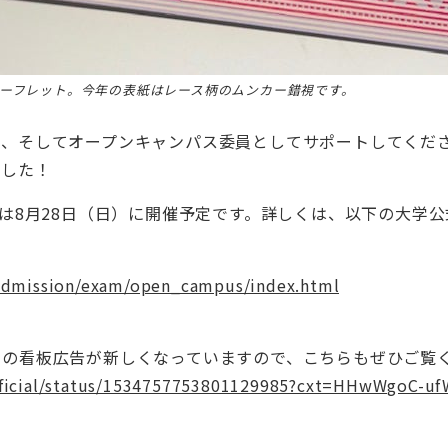
ーフレット。今年の表紙はレース柄のムンカー錯視です。
ま、そしてオープンキャンパス委員としてサポートしてくだ
ました！
次は8月28日（日）に開催予定です。詳しくは、以下の大学公
/admission/exam/open_campus/index.html
学の看板広告が新しくなっていますので、こちらもぜひご覧
official/status/1534757753801129985?cxt=HHwWgoC-u