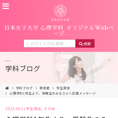
日本女子大学 心理学科
オリジナルWebペ
ージ
検索
学科ブログ
学科ブログ
発信者
学生発信
心理学科1年生より、受験生のみなさんへ応援メッセージ
2022.06.11
学生発信
,
その他