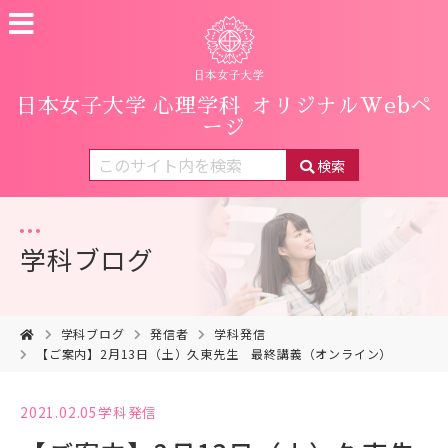
日本女子大学 心理学科
オリジナルWebペ
ージ
検索
学科ブログ
学科ブログ
発信者
学科発信
【ご案内】2月13日（土）久東先生 最終講義（オンライン）
2021.02.05
学科発信