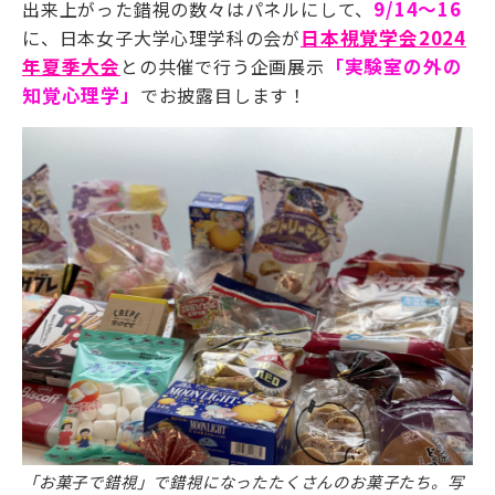
出来上がった錯視の数々はパネルにして、
9/14～16
に、日本女子大学心理学科の会が
日本視覚学会2024
年夏季大会
との共催で行う企画展示
「実験室の外の
知覚心理学」
でお披露目します！
「お菓子で錯視」で錯視になったたくさんのお菓子たち。写