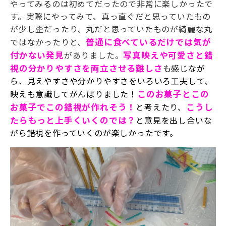
やってみるのは初めてだったので非常に楽しかったで
す。実際にやってみて、真っ直ぐだと思っていたもの
が少し歪だったり、丸だと思っていたものが綺麗な丸
ではなかったりと、
普通に食べているだけでは気が
付かない発見
がありました。
写真映えや可愛さと錯
視の分かりやすさ
を両立
させる難しさ
も感じなが
ら、見えやすさや分かりやすさをいろいろ工夫して、
映えも意識してがんばりました！
このお菓子とこの
お菓子でこの錯視が作れそう！
と考えたり、
こうし
たらもっと上手くいくのでは？
と意見を出し合いな
がら錯視を作っていくのが楽しかったです。