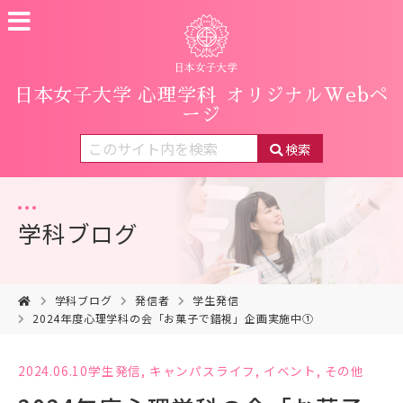
日本女子大学 心理学科
オリジナルWebペ
ージ
検索
学科ブログ
学科ブログ
発信者
学生発信
2024年度心理学科の会「お菓子で錯視」企画実施中①
2024.06.10
学生発信
,
キャンパスライフ
,
イベント
,
その他