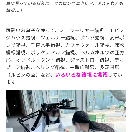
真に写っている以外に、マカロンやエクレア、タルトなども
錯視に！
可愛いお菓子を使って、ミュラーリヤー錯視、エビン
グハウス錯視、ツェルナー錯視、ポンゾ錯視、変形ポ
ンゾ錯視、垂直水平錯視、カフェウォール錯視、市松
模様錯視、ポッケンドルフ錯視、ヘルムホルツの正方
形、オッペル・クント錯視、ジャストロー錯視、デル
ブーフ錯視、へリング錯視、主観的輪郭、多義図形
（ルビンの盃）など、
いろいろな錯視に挑戦
してい
ます。