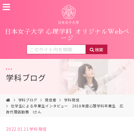
日本女子大学 心理学科
オリジナルWebペ
ージ
検索
学科ブログ
学科ブログ
発信者
学科発信
在学生による卒業生インタビュー 2018年度心理学科卒業生 広
告代理店勤務 Iさん
2022.01.11
学科発信