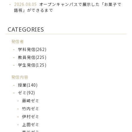
2026.08.05
オープンキャンパスで展示した「お菓子で
錯視」ができるまで
CATEGORIES
発信者
学科発信
(262)
教員発信
(225)
学生発信
(125)
発信内容
授業
(140)
ゼミ
(92)
藤崎ゼミ
竹内ゼミ
伊村ゼミ
上田ゼミ