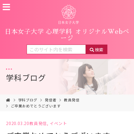
日本女子大学 心理学科
オリジナルWebペ
ージ
検索
学科ブログ
学科ブログ
発信者
教員発信
ご卒業おめでとうございます
2020.03.20
教員発信
,
イベント