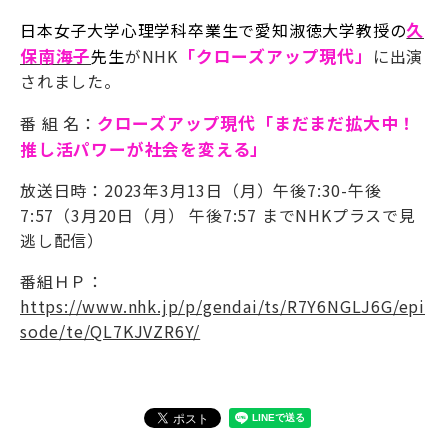
日本女子大学心理学科卒業生で愛知淑徳大学教授の
久
保南海子
先生
がNHK
「クローズアップ現代」
に出演
されました。
番 組 名：
クローズアップ現代「まだまだ拡大中！
推し活パワーが社会を変える」
放送日時：
2023年3月13日（月）午後7:30-午後
7:57（3月20日（月） 午後7:57 までNHKプラスで見
逃し配信）
番組ＨＰ：
https://www.nhk.jp/p/gendai/ts/R7Y6NGLJ6G/epi
sode/te/QL7KJVZR6Y/