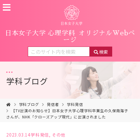
日本女子大学 心理学科
オリジナルWebペ
ージ
検索
学科ブログ
学科ブログ
発信者
学科発信
【TV出演のお知らせ】日本女子大学心理学科卒業生の久保南海子
さんが、NHK「クローズアップ現代」に出演されました
2023.03.14
学科発信
,
その他