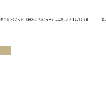
の勝呂ちひろさんが、NHK総合「あさイチ」に出演します【１月２４日
西