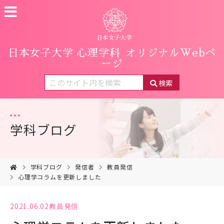
日本女子大学 心理学科
オリジナルWebペ
ージ
検索
学科ブログ
学科ブログ
発信者
教員発信
心理学コラムを更新しました
2021.06.02
教員発信