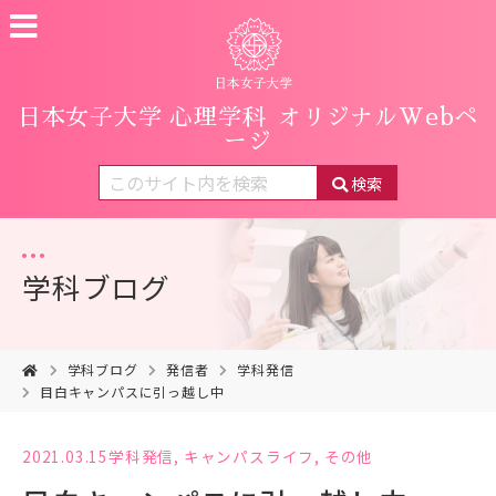
日本女子大学 心理学科
オリジナルWebペ
ージ
検索
学科ブログ
学科ブログ
発信者
学科発信
目白キャンパスに引っ越し中
2021.03.15
学科発信
,
キャンパスライフ
,
その他