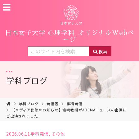
日本女子大学 心理学科
オリジナルWebペ
ージ
検索
学科ブログ
学科ブログ
発信者
学科発信
【メディア出演のお知らせ】塩﨑教授がABEMAニュースの企画に
ご出演されました
2026.06.11
学科発信
,
その他