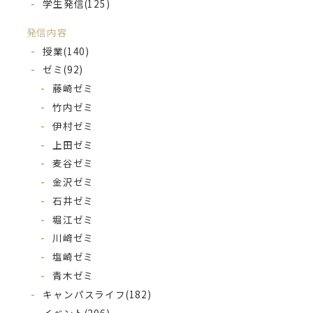
学生発信
(125)
発信内容
授業
(140)
ゼミ
(92)
藤崎ゼミ
竹内ゼミ
伊村ゼミ
上田ゼミ
麦谷ゼミ
金沢ゼミ
石井ゼミ
堀江ゼミ
川﨑ゼミ
塩崎ゼミ
青木ゼミ
キャンパスライフ
(182)
イベント
(206)