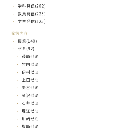
学科発信
(262)
教員発信
(225)
学生発信
(125)
発信内容
授業
(140)
ゼミ
(92)
藤崎ゼミ
竹内ゼミ
伊村ゼミ
上田ゼミ
麦谷ゼミ
金沢ゼミ
石井ゼミ
堀江ゼミ
川﨑ゼミ
塩崎ゼミ