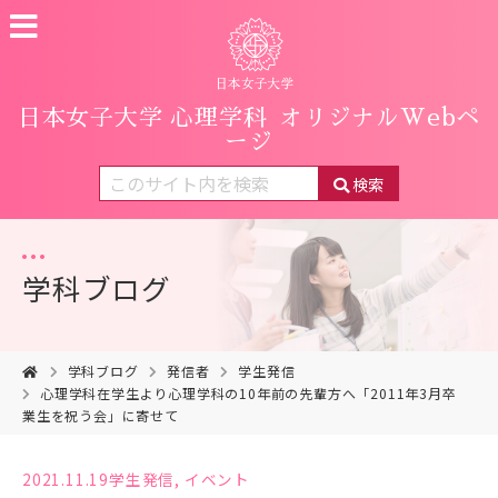
日本女子大学 心理学科
オリジナルWebペ
ージ
検索
学科ブログ
学科ブログ
発信者
学生発信
心理学科在学生より心理学科の10年前の先輩方へ「2011年3月卒
業生を祝う会」に寄せて
2021.11.19
学生発信
,
イベント