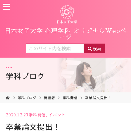
日本女子大学 心理学科
オリジナルWebペ
ージ
検索
学科ブログ
学科ブログ
発信者
学科発信
卒業論文提出！
2020.12.23
学科発信
,
イベント
卒業論文提出！