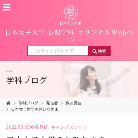
日本女子大学 心理学科
オリジナルWebペ
ージ
検索
学科ブログ
学科ブログ
発信者
教員発信
日本女子大学のおひなさま
2022.03.03
教員発信
,
キャンパスライフ