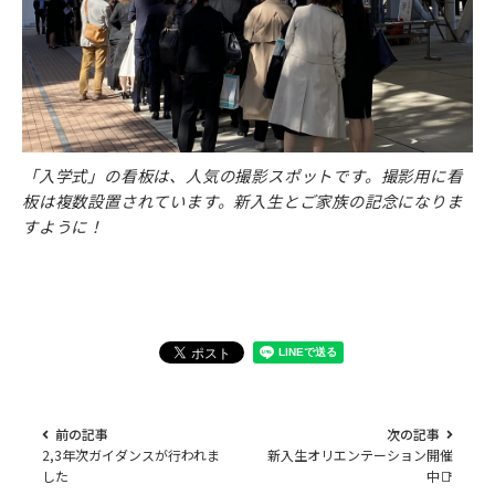
「入学式」の看板は、人気の撮影スポットです。撮影用に看
板は複数設置されています。新入生とご家族の記念になりま
すように！
前の記事
次の記事
2,3年次ガイダンスが行われま
新入生オリエンテーション開催
した
中📑