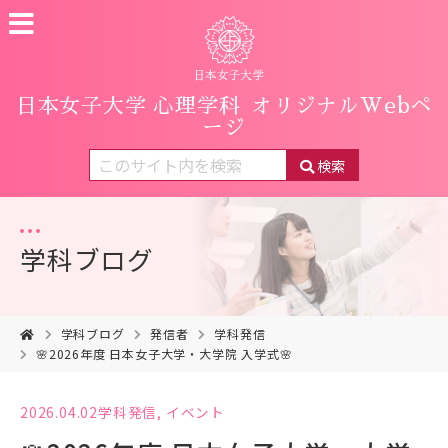
日本女子大学 心理学科
オリジナルWebペ
ージ
検索
学科ブログ
学科ブログ
発信者
学科発信
🌸2026年度 日本女子大学・大学院 入学式🌸
2026.04.02
学科発信
,
イベント