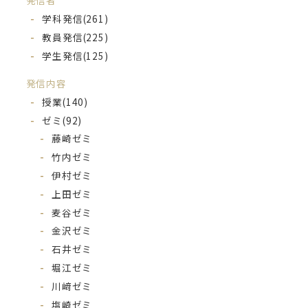
発信者
学科発信
(261)
教員発信
(225)
学生発信
(125)
発信内容
授業
(140)
ゼミ
(92)
藤崎ゼミ
竹内ゼミ
伊村ゼミ
上田ゼミ
麦谷ゼミ
金沢ゼミ
石井ゼミ
堀江ゼミ
川﨑ゼミ
塩崎ゼミ