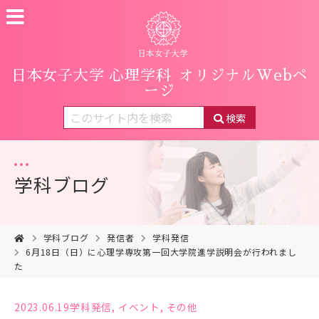
日本女子大学 心理学科
オリジナルWebペ
ージ
検索
学科ブログ
学科ブログ
発信者
学科発信
6月18日（日）に心理学専攻第一回大学院進学説明会が行われまし
た
2023.06.19
学科発信
,
イベント
,
その他