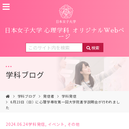
日本女子大学 心理学科
オリジナルWebペ
ージ
検索
学科ブログ
学科ブログ
発信者
学科発信
6月23日（日）に心理学専攻第一回大学院進学説明会が行われまし
た
2024.06.24
学科発信
,
イベント
,
その他