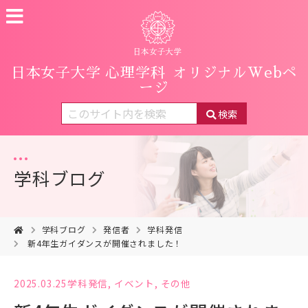
日本女子大学 心理学科
オリジナルWebペ
ージ
検索
学科ブログ
学科ブログ
発信者
学科発信
新4年生ガイダンスが開催されました！
2025.03.25
学科発信
,
イベント
,
その他