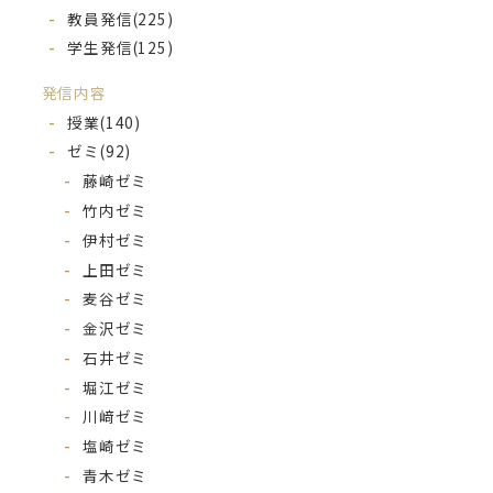
教員発信
(225)
学生発信
(125)
発信内容
授業
(140)
ゼミ
(92)
藤崎ゼミ
竹内ゼミ
伊村ゼミ
上田ゼミ
麦谷ゼミ
金沢ゼミ
石井ゼミ
堀江ゼミ
川﨑ゼミ
塩崎ゼミ
青木ゼミ