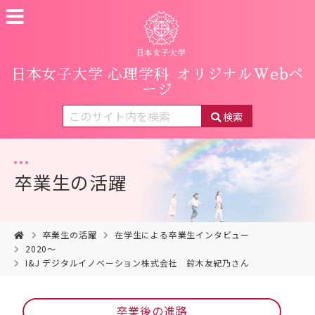
日本女子大学 心理学科
オリジナルWebペ
ージ
検索
卒業生の活躍
卒業生の活躍
在学生による卒業生インタビュー
2020～
I&J デジタルイノベーション株式会社 鈴木友紀乃さん
卒業後の進路